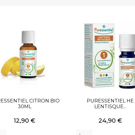
ESSENTIEL CITRON BIO
PURESSENTIEL HE
30ML
LENTISQUE...
Prix
Prix
12,90 €
24,90 €