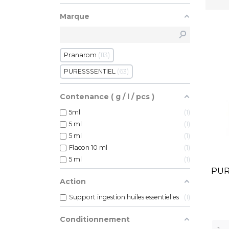
Marque
Pranarom
113
PURESSSENTIEL
63
Contenance ( g / l / pcs )
5ml
1
5 ml
1
5 ml
1
Flacon 10 ml
1
5 ml
1
PUR
Action
Support ingestion huiles essentielles
1
Conditionnement