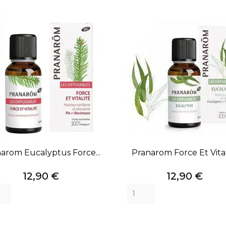
arom Eucalyptus Force...
Pranarom Force Et Vital
Prix
Prix
12,90 €
12,90 €