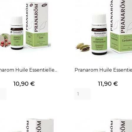
arom Huile Essentielle...
Pranarom Huile Essentiel
Prix
Prix
10,90 €
11,90 €