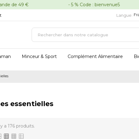
oute commande de 49 € - 5 % Code : bienvenue5 - 
Fr
t
Langue:
aman
Minceur & Sport
Complément Alimentaire
Bi
ielles
es essentielles
l y a 176 produits.