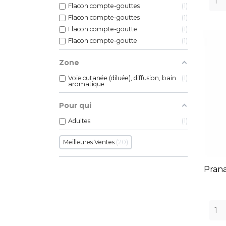
Flacon compte-gouttes
1
Flacon compte-gouttes
1
Flacon compte-goutte
1
Flacon compte-goutte
1
Zone
Voie cutanée (diluée), diffusion, bain
1
aromatique
Pour qui
Adultes
1
Meilleures Ventes
20
Pran