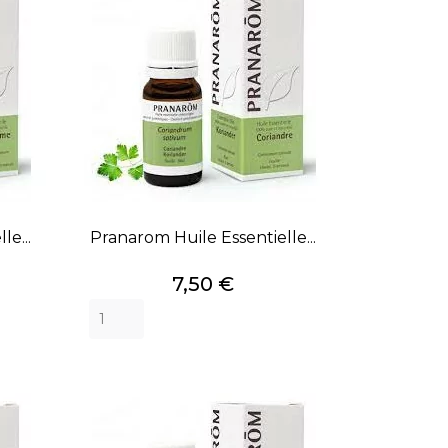
le...
Pranarom Huile Essentielle...
Prix
7,50 €