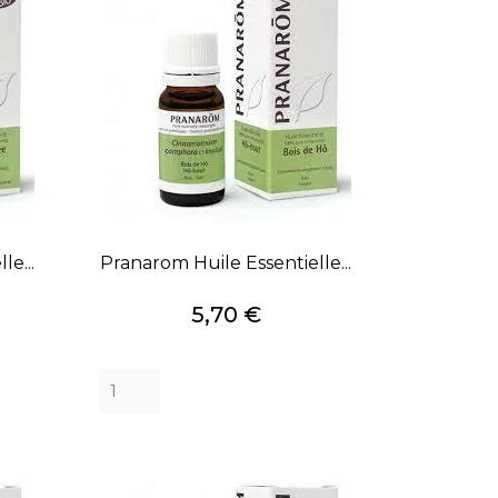
le...
Pranarom Huile Essentielle...
Prix
5,70 €