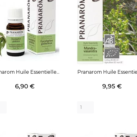
arom Huile Essentielle...
Pranarom Huile Essentiel
Prix
Prix
6,90 €
9,95 €