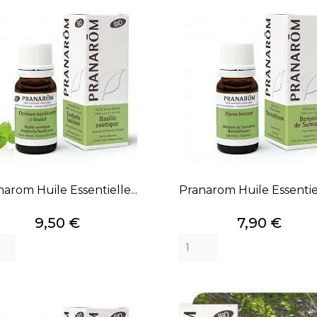
arom Huile Essentielle...
Pranarom Huile Essentiel
Prix
Prix
9,50 €
7,90 €