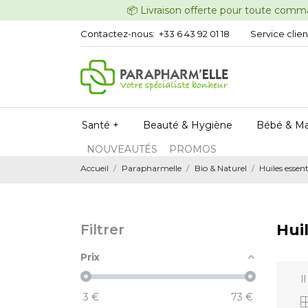
📦 Livraison offerte pour t
Contactez-nous:
+33 6 43 92 01 18
Service clien
Santé +
Beauté & Hygiène
Bébé & M
NOUVEAUTÉS
PROMOS
Accueil
Parapharmelle
Bio & Naturel
Huiles essent
Huil
Filtrer
Prix
I
3
€
73
€