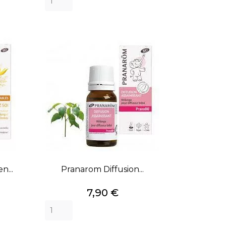
n...
Pranarom Diffusion...
Prix
7,90 €