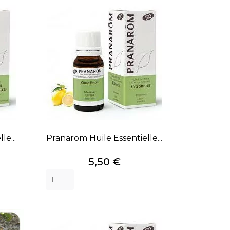
le...
Pranarom Huile Essentielle...
Prix
5,50 €