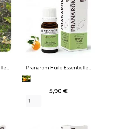
le...
Pranarom Huile Essentielle...
Prix
5,90 €