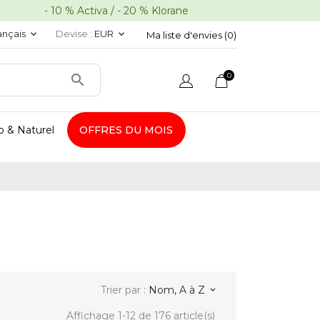
10 % Activa / - 20 % Klorane
ançais
Devise :
EUR
keyboard_arrow_down
keyboard_arrow_down
Ma liste d'envies (
0
)
0

o & Naturel
OFFRES DU MOIS
Trier par :
Nom, A à Z
keyboard_arrow_down
Affichage 1-12 de 176 article(s)