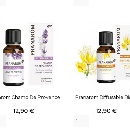
arom Champ De Provence
Pranarom Diffusable Bie
Prix
Prix
12,90 €
12,90 €