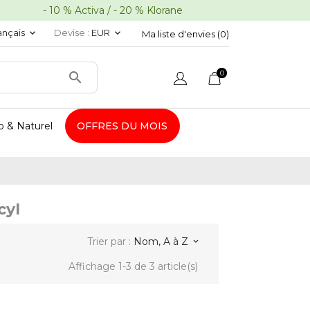
10 % Activa / - 20 % Klorane
ançais
Devise :
EUR
keyboard_arrow_down
keyboard_arrow_down
Ma liste d'envies (
0
)
0

o & Naturel
OFFRES DU MOIS
cyl
Trier par :
Nom, A à Z
keyboard_arrow_down
Affichage 1-3 de 3 article(s)