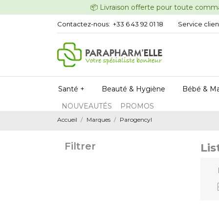
📦 Livraison offerte pour t
Contactez-nous:
+33 6 43 92 01 18
Service clien
Santé +
Beauté & Hygiène
Bébé & M
NOUVEAUTÉS
PROMOS
Accueil
Marques
Parogencyl
Filtrer
Lis