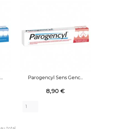
..
Parogencyl Sens Genc...
Prix
8,90 €
 au total