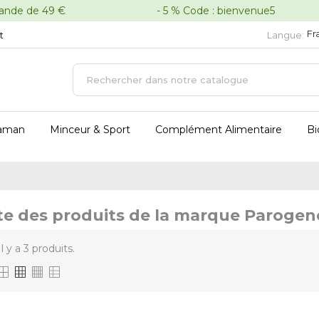
oute commande de 49 € - 5 % Code : bienvenue5 - 
Fr
t
Langue:
aman
Minceur & Sport
Complément Alimentaire
Bi
te des produits de la marque Parogen
Il y a 3 produits.