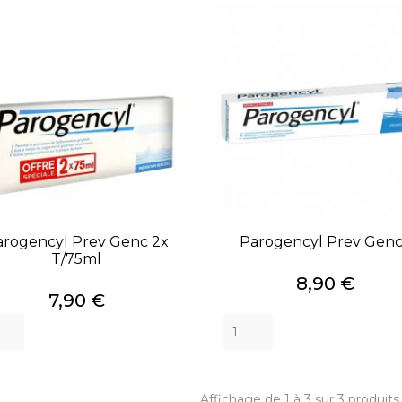
arogencyl Prev Genc 2x
Parogencyl Prev Genc.
T/75ml
Prix
8,90 €
Prix
7,90 €
Affichage de 1 à 3 sur 3 produits