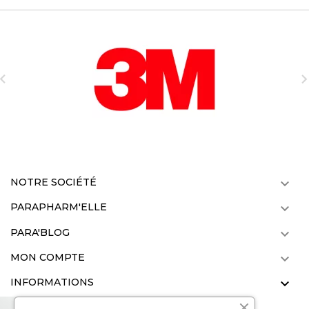

NOTRE SOCIÉTÉ

PARAPHARM'ELLE

PARA'BLOG

MON COMPTE

INFORMATIONS
