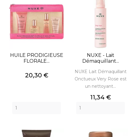
HUILE PRODIGIEUSE
NUXE - Lait
FLORALE...
Démaquillant...
NUXE Lait Démaquillant
Prix
20,30 €
Onctueux Very Rose est
un nettoyant...
Prix
11,34 €