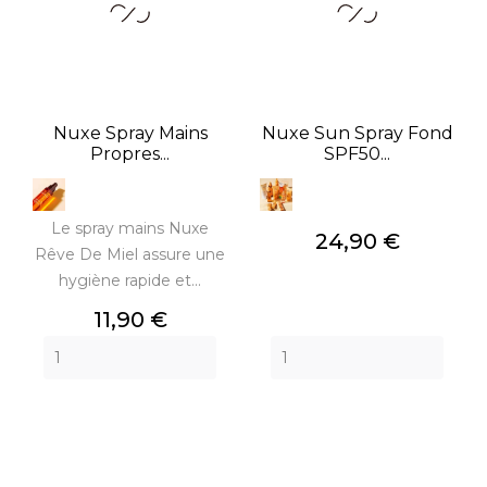
Nuxe Spray Mains
Nuxe Sun Spray Fond
Propres...
SPF50...
Le spray mains Nuxe
Prix
24,90 €
Rêve De Miel assure une
hygiène rapide et...
Prix
11,90 €