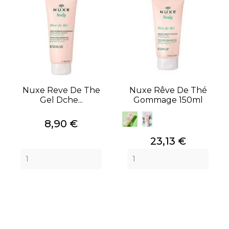
Nuxe Reve De The
Nuxe Rêve De Thé
Gel Dche...
Gommage 150ml
Prix
8,90 €
Prix
23,13 €