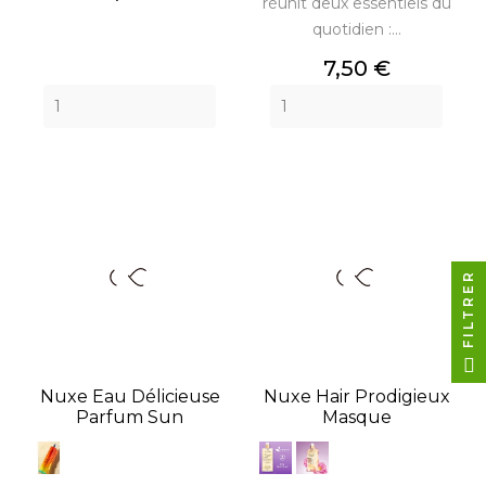
réunit deux essentiels du
quotidien :...
Prix
7,50 €
FILTRER
Nuxe Eau Délicieuse
Nuxe Hair Prodigieux
Parfum Sun
Masque