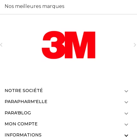
Nos meilleures marques

NOTRE SOCIÉTÉ

PARAPHARM'ELLE

PARA'BLOG

MON COMPTE

INFORMATIONS
