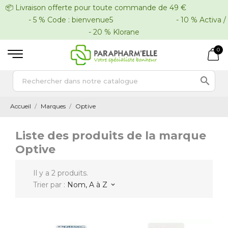
📦 Livraison offerte pour toute commande de 49 €
- 5 % Code : bienvenue5 - 10 % Activa /
- 20 % Klorane
0

Accueil
Marques
Optive
Liste des produits de la marque
Optive
Il y a 2 produits.
Trier par :
Nom, A à Z
keyboard_arrow_down