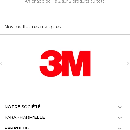
Affichage de 1 à 2 sur 2 produits au total
Nos meilleures marques

NOTRE SOCIÉTÉ

PARAPHARM'ELLE

PARA'BLOG
