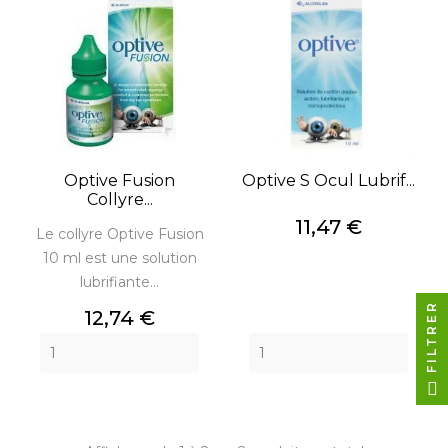
Optive Fusion
Optive S Ocul Lubrif...
Collyre...
Prix
11,47 €
Le collyre Optive Fusion
10 ml est une solution
lubrifiante...
FILTRER
Prix
12,74 €