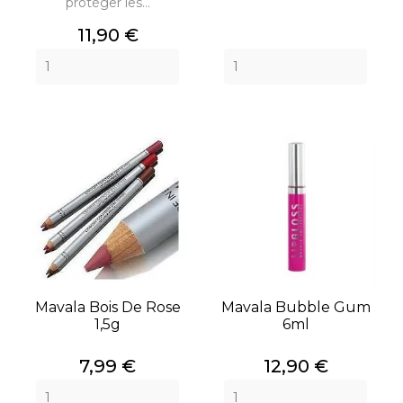
protéger les...
Prix
11,90 €
Mavala Bois De Rose
Mavala Bubble Gum
1,5g
6ml
Prix
Prix
7,99 €
12,90 €