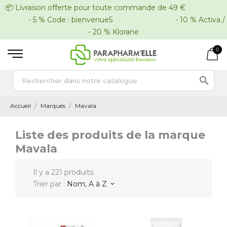
📦 Livraison offerte pour toute commande de 49 €
- 5 % Code : bienvenue5 - 10 % Activa /
- 20 % Klorane
0

Accueil
Marques
Mavala
Liste des produits de la marque
Mavala
Il y a 221 produits.
Trier par :
Nom, A à Z
keyboard_arrow_down