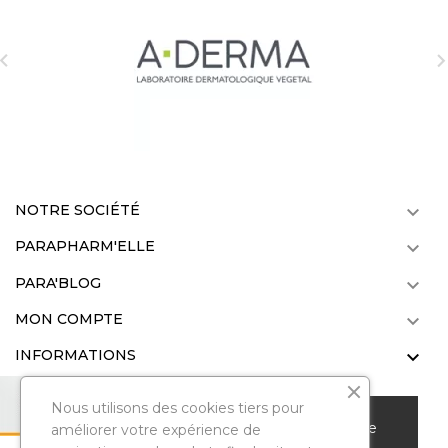

NOTRE SOCIÉTÉ

PARAPHARM'ELLE

PARA'BLOG

MON COMPTE

INFORMATIONS

Nous utilisons des cookies tiers pour
Nous vous remercions de votre visite sur notre
améliorer votre expérience de