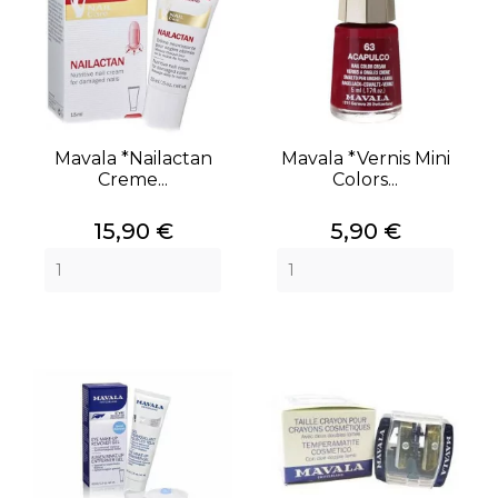
Mavala *nailactan
Mavala *vernis Mini
Creme...
Colors...
Prix
Prix
15,90 €
5,90 €