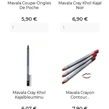
Mavala Coupe-Ongles
Mavala Cray Khol Kajal
De Poche
Noir
Prix
Prix
5,90 €
6,90 €
Mavala Cray Khol
Mavala Crayon
Kajalbleuminu
Contour...
Prix
Prix
6,07 €
7,90 €