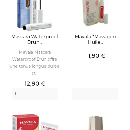
Mascara Waterproof
Mavala *mavapen
Brun...
Huile...
Mavala Mascara
Prix
11,90 €
Waterproof Brun offre
une tenue longue durée
et...
Prix
12,90 €