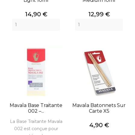
Light 10ml
Medium 10ml
Prix
Prix
14,90 €
12,99 €
Mavala Base Traitante
Mavala Batonnets Sur
002 –...
Carte X5
La Base Traitante Mavala
Prix
4,90 €
002 est conçue pour