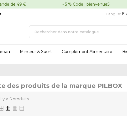
oute commande de 49 € - 5 % Code : bienvenue5 - 
Fr
t
Langue:
aman
Minceur & Sport
Complément Alimentaire
Bi
te des produits de la marque PILBOX
Il y a 6 produits.