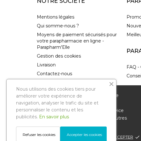
NOTRE SOCIÉTÉ
PAR
Mentions légales
Promo
Qui somme-nous ?
Nouve
Moyens de paiement sécurisés pour
Meille
votre parapharmacie en ligne -
Parapharm'Elle
PAR
Gestion des cookies
Livraison
FAQ - 
Contactez-nous
Consei
plan-site
Nous utilisons des cookies tiers pour
Magasins
Nous vous remercions de votre visite sur notre
améliorer votre expérience de
parapharmacie en ligne. Pour améliorer votre
navigation, analyser le trafic du site et
personnaliser le contenu et les
expérience de navigation et vous offrir un service
publicités.
En savoir plus
personnalisé, nous utilisons des cookies et d'autres
technologies similaires.
Parapharmelle
. Tous droits réservés.
Refuser les cookies
Accepter les cookies
POLITIQUE DE CONFIDENTIALITÉ
ACCEPTER
done
Reproduction même partielle interdite