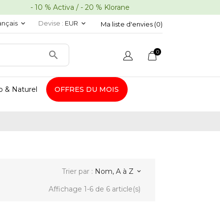
10 % Activa / - 20 % Klorane
ançais
Devise :
EUR
keyboard_arrow_down
keyboard_arrow_down
Ma liste d'envies (
0
)
0

o & Naturel
OFFRES DU MOIS
Trier par :
Nom, A à Z
keyboard_arrow_down
Affichage 1-6 de 6 article(s)