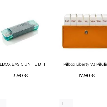
ILBOX BASIC UNITE BT1
Pilbox Liberty V3 Piluli
Prix
Prix
3,90 €
17,90 €