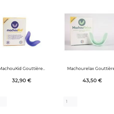
MachouKid Gouttière...
Machourelax Gouttière.
Prix
Prix
32,90 €
43,50 €