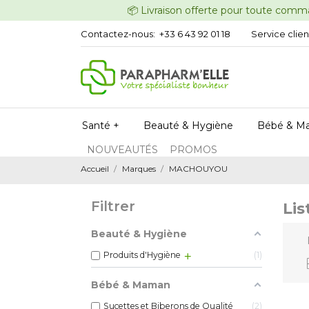
📦 Livraison offerte pour t
Contactez-nous:
+33 6 43 92 01 18
Service clien
Santé +
Beauté & Hygiène
Bébé & M
NOUVEAUTÉS
PROMOS
Accueil
Marques
MACHOUYOU
Filtrer
Li
Beauté & Hygiène
Produits d'Hygiène
1
Bébé & Maman
Sucettes et Biberons de Qualité
2