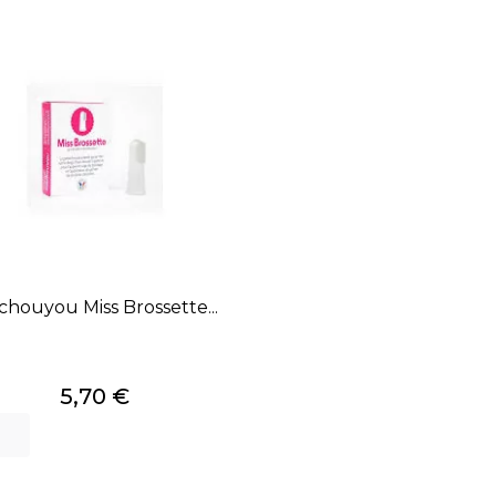
houyou Miss Brossette...
Prix
5,70 €