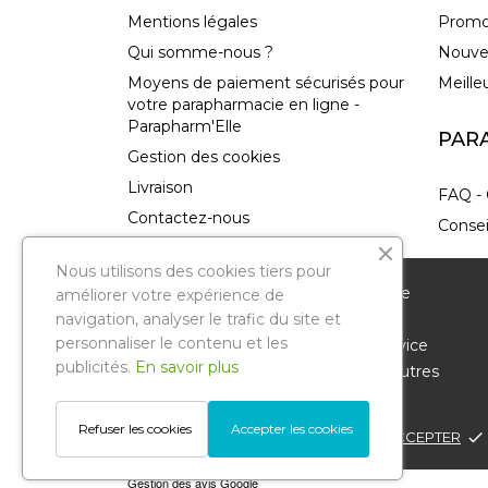
Mentions légales
Promo
Qui somme-nous ?
Nouve
Moyens de paiement sécurisés pour
Meille
votre parapharmacie en ligne -
Parapharm'Elle
PAR
Gestion des cookies
Livraison
FAQ - 
Contactez-nous
Consei
plan-site
Nous utilisons des cookies tiers pour
Magasins
Nous vous remercions de votre visite sur notre
améliorer votre expérience de
parapharmacie en ligne. Pour améliorer votre
navigation, analyser le trafic du site et
personnaliser le contenu et les
expérience de navigation et vous offrir un service
publicités.
En savoir plus
personnalisé, nous utilisons des cookies et d'autres
technologies similaires.
Parapharmelle
. Tous droits réservés.
Refuser les cookies
Accepter les cookies
POLITIQUE DE CONFIDENTIALITÉ
ACCEPTER
done
Reproduction même partielle interdite
© Copyright 2022 .
Gestion des avis Google