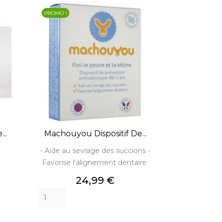
PROMO !
..
Machouyou Dispositif De...
- Aide au sevrage des succions -
Favorise l'alignement dentaire
Prix
24,99 €