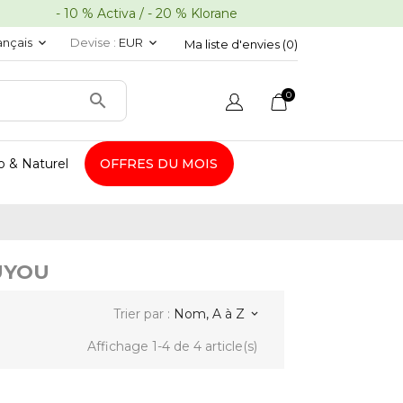
10 % Activa / - 20 % Klorane
ançais
Devise :
EUR
keyboard_arrow_down
keyboard_arrow_down
Ma liste d'envies (
0
)
0

o & Naturel
OFFRES DU MOIS
OUYOU
Trier par :
Nom, A à Z
keyboard_arrow_down
Affichage 1-4 de 4 article(s)