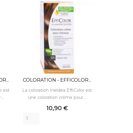
R...
COLORATION - EFFICOLOR...
r est
La coloration Ineldea EffiColor est
..
une coloration crème pour...
Prix
10,90 €