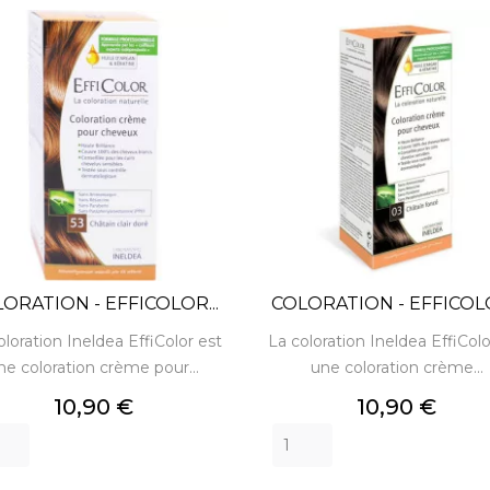
ORATION - EFFICOLOR...
COLORATION - EFFICOLO
oloration Ineldea EffiColor est
La coloration Ineldea EffiColo
ne coloration crème pour...
une coloration crème...
Prix
Prix
10,90 €
10,90 €