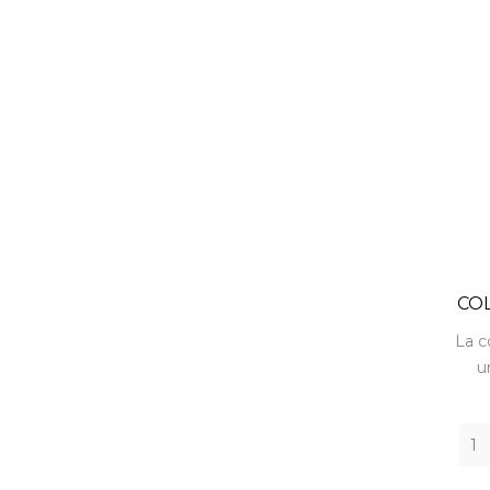
COL
La c
u