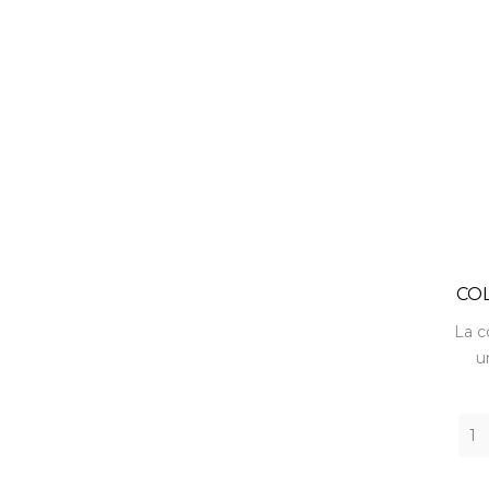
COL
La c
u