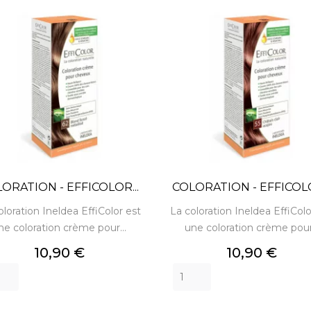
ORATION - EFFICOLOR...
COLORATION - EFFICOLO
oloration Ineldea EffiColor est
La coloration Ineldea EffiColo
ne coloration crème pour...
une coloration crème pour.
Prix
Prix
10,90 €
10,90 €