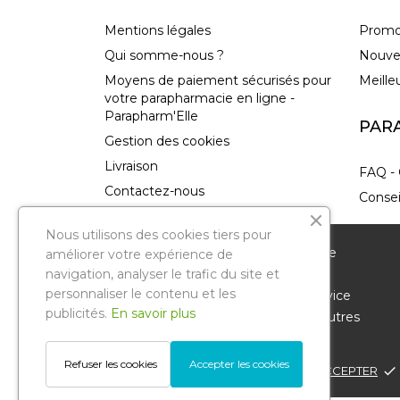
Mentions légales
Promo
Qui somme-nous ?
Nouve
Moyens de paiement sécurisés pour
Meille
votre parapharmacie en ligne -
Parapharm'Elle
PAR
Gestion des cookies
Livraison
FAQ - 
Contactez-nous
Consei
plan-site
Nous utilisons des cookies tiers pour
Magasins
Nous vous remercions de votre visite sur notre
améliorer votre expérience de
parapharmacie en ligne. Pour améliorer votre
navigation, analyser le trafic du site et
personnaliser le contenu et les
expérience de navigation et vous offrir un service
publicités.
En savoir plus
personnalisé, nous utilisons des cookies et d'autres
technologies similaires.
Parapharmelle
. Tous droits réservés.
Refuser les cookies
Accepter les cookies
POLITIQUE DE CONFIDENTIALITÉ
ACCEPTER
done
Reproduction même partielle interdite
© Copyright 2022 .