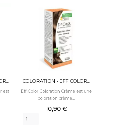
R...
COLORATION - EFFICOLOR...
r est
EffiColor Coloration Crème est une
coloration crème...
Prix
10,90 €