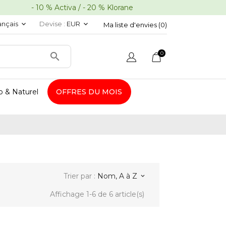
10 % Activa / - 20 % Klorane
ançais
Devise :
EUR
keyboard_arrow_down
keyboard_arrow_down
Ma liste d'envies (
0
)
0

o & Naturel
OFFRES DU MOIS
Trier par :
Nom, A à Z
keyboard_arrow_down
Affichage 1-6 de 6 article(s)