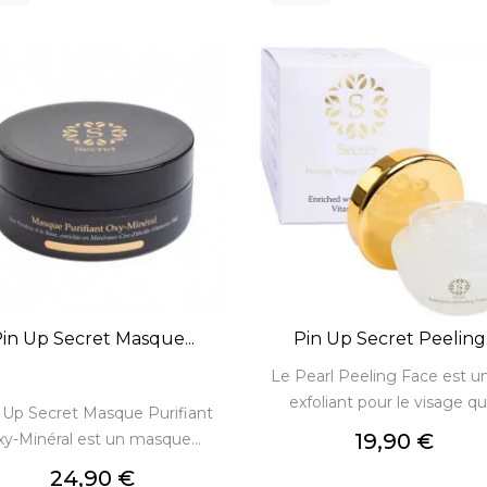
in Up Secret Masque...
Pin Up Secret Peeling..
Le Pearl Peeling Face est u
exfoliant pour le visage qui.
 Up Secret Masque Purifiant
Prix
19,90 €
y-Minéral est un masque...
Prix
24,90 €