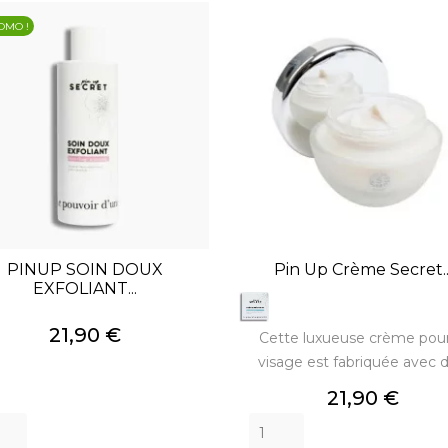
OMO !
PINUP SOIN DOUX
Pin Up Crème Secret..
EXFOLIANT...
Prix
21,90 €
Cette luxueuse crème pour
visage est fabriquée avec du
Prix
21,90 €