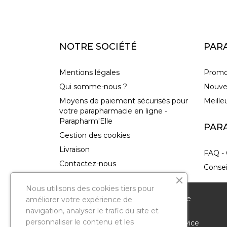
NOTRE SOCIÉTÉ
PAR
Mentions légales
Promo
Qui somme-nous ?
Nouve
Moyens de paiement sécurisés pour
Meille
votre parapharmacie en ligne -
Parapharm'Elle
PAR
Gestion des cookies
Livraison
FAQ - 
Contactez-nous
Consei
plan-site
Nous utilisons des cookies tiers pour
Magasins
Nous vous remercions de votre visite sur notre
améliorer votre expérience de
parapharmacie en ligne. Pour améliorer votre
navigation, analyser le trafic du site et
personnaliser le contenu et les
expérience de navigation et vous offrir un service