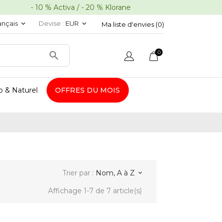
10 % Activa / - 20 % Klorane
ançais
Devise :
EUR
keyboard_arrow_down
keyboard_arrow_down
Ma liste d'envies (
0
)
0

o & Naturel
OFFRES DU MOIS
Trier par :
Nom, A à Z
keyboard_arrow_down
Affichage 1-7 de 7 article(s)