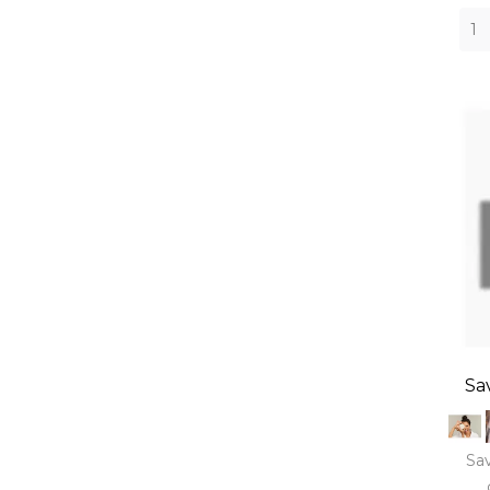
Sav
Sav