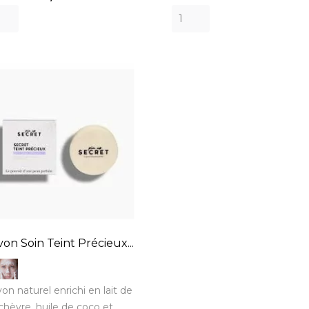
on Soin Teint Précieux...
on naturel enrichi en lait de
chèvre, huile de coco et...