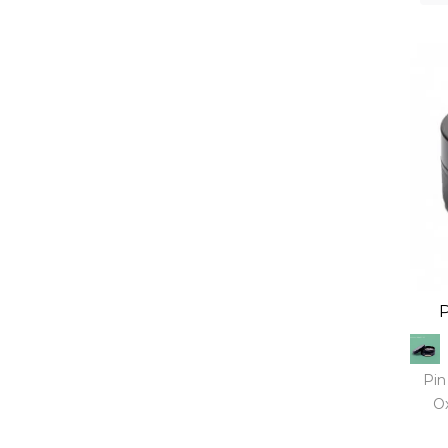
P
Pin
Ox