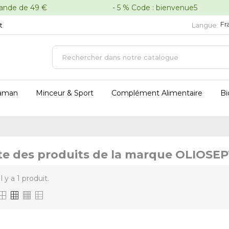
oute commande de 49 € - 5 % Code : bienvenue5 - 
Fr
t
Langue:
aman
Minceur & Sport
Complément Alimentaire
Bi
te des produits de la marque OLIOSEP
Il y a 1 produit.