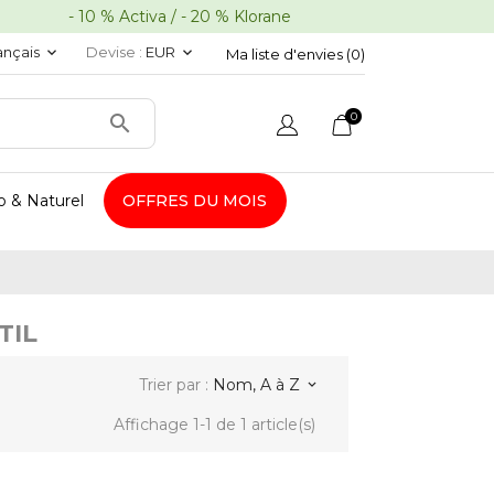
10 % Activa / - 20 % Klorane
ançais
Devise :
EUR
keyboard_arrow_down
keyboard_arrow_down
Ma liste d'envies (
0
)
0

o & Naturel
OFFRES DU MOIS
TIL
Trier par :
Nom, A à Z
keyboard_arrow_down
Affichage 1-1 de 1 article(s)