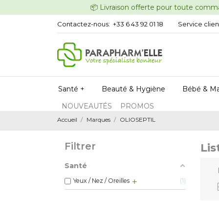
📦 Livraison offerte pour t
Contactez-nous:
+33 6 43 92 01 18
Service clien
Santé +
Beauté & Hygiène
Bébé & M
NOUVEAUTÉS
PROMOS
Accueil
Marques
OLIOSEPTIL
Filtrer
Lis
Santé
Yeux / Nez / Oreilles
1