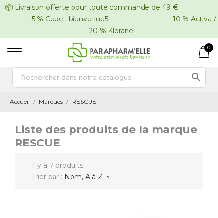
📦 Livraison offerte pour toute commande de 49 €
- 5 % Code : bienvenue5 - 10 % Activa /
- 20 % Klorane
0

Accueil
Marques
RESCUE
Liste des produits de la marque
RESCUE
Il y a 7 produits.
Trier par :
Nom, A à Z
keyboard_arrow_down