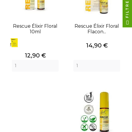
FILTRER
Rescue Élixir Floral
Rescue Élixir Floral
10ml
Flacon...
Prix
14,90 €
Prix
12,90 €