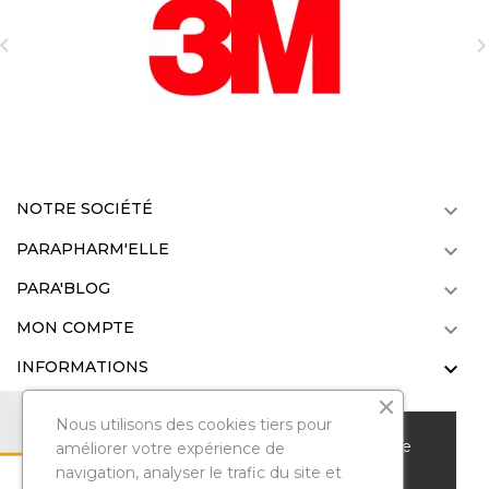

NOTRE SOCIÉTÉ

PARAPHARM'ELLE

PARA'BLOG

MON COMPTE

INFORMATIONS

Nous utilisons des cookies tiers pour
Nous vous remercions de votre visite sur notre
améliorer votre expérience de
parapharmacie en ligne. Pour améliorer votre
navigation, analyser le trafic du site et