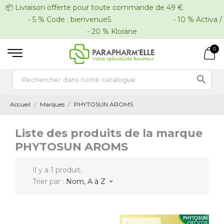
📦 Livraison offerte pour toute commande de 49 €
- 5 % Code : bienvenue5 - 10 % Activa /
- 20 % Klorane
0

Accueil
Marques
PHYTOSUN AROMS
Liste des produits de la marque
PHYTOSUN AROMS
Il y a 1 produit.
Trier par :
Nom, A à Z
keyboard_arrow_down