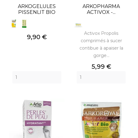
ARKOGELULES
ARKOPHARMA
PISSENLIT BIO
ACTIVOX -...
Activox Propolis
Prix
9,90 €
comprimés à sucer
contibue à apaiser la
gorge...
Prix
5,99 €