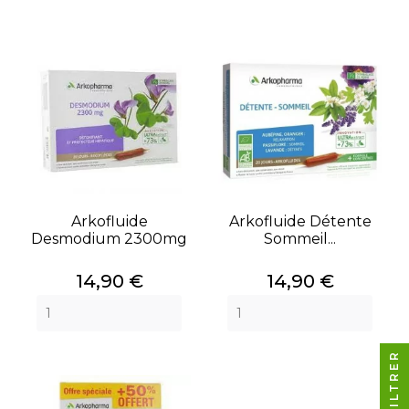
Arkofluide
Arkofluide Détente
Desmodium 2300mg
Sommeil...
Prix
Prix
14,90 €
14,90 €
FILTRER