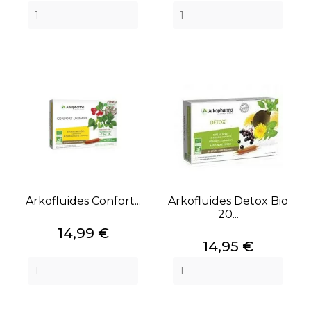
Arkofluides Confort...
Arkofluides Detox Bio
20...
Prix
14,99 €
Prix
14,95 €