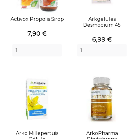
Activox Propolis Sirop
Arkgelules
Desmodium 45
Prix
7,90 €
Prix
6,99 €
Arko Millepertuis
ArkoPharma