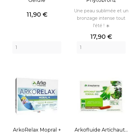
Gélule
Phytobronz
Une peau sublimée et un
Prix
11,90 €
bronzage intense tout
l'été ! ☀️
Prix
17,90 €
ArkoRelax Mopral +
Arkofluide Artichaut...