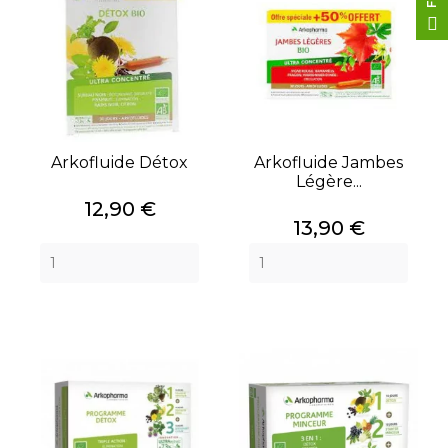
Arkofluide Détox
Arkofluide Jambes
Légère...
Prix
12,90 €
Prix
13,90 €