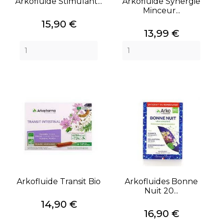
Arkofluide Stimulant...
Arkofluide Synergie
Minceur...
Prix
15,90 €
Prix
13,99 €
Arkofluide Transit Bio
Arkofluides Bonne
Nuit 20...
Prix
14,90 €
Prix
16,90 €