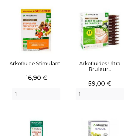
Arkofluide Stimulant...
Arkofluides Ultra
Bruleur...
Prix
16,90 €
Prix
59,00 €