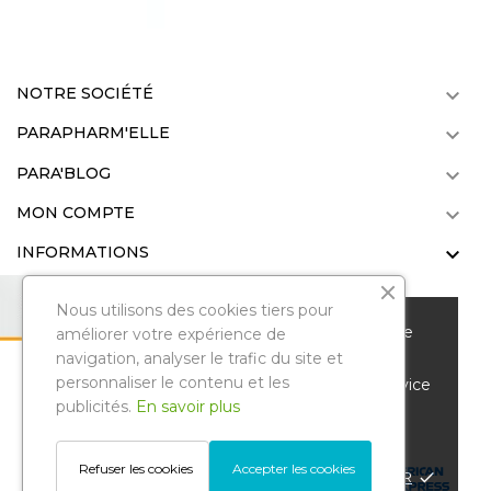
NOTRE SOCIÉTÉ

PARAPHARM'ELLE

PARA'BLOG

MON COMPTE

INFORMATIONS

Nous utilisons des cookies tiers pour
Nous vous remercions de votre visite sur notre
améliorer votre expérience de
parapharmacie en ligne. Pour améliorer votre
navigation, analyser le trafic du site et
personnaliser le contenu et les
Parapharmelle
. Tous droits réservés.
expérience de navigation et vous offrir un service
Reproduction même partielle interdite
publicités.
En savoir plus
personnalisé, nous utilisons des cookies et
© Copyright 2022 .
d'autres technologies similaires.
Gestion des avis Google
Refuser les cookies
Accepter les cookies
POLITIQUE DE CONFIDENTIALITÉ
ACCEPTER
done