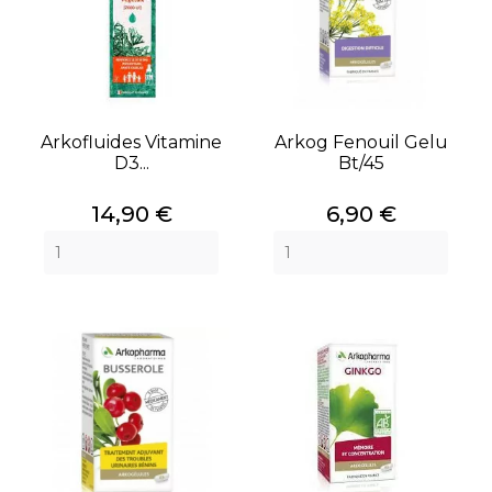
Arkofluides Vitamine
Arkog Fenouil Gelu
D3...
Bt/45
Prix
Prix
14,90 €
6,90 €