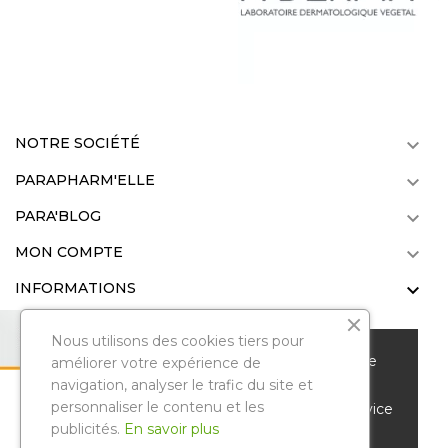
NOTRE SOCIÉTÉ

PARAPHARM'ELLE

PARA'BLOG

MON COMPTE

INFORMATIONS

Nous utilisons des cookies tiers pour
Nous vous remercions de votre visite sur notre
améliorer votre expérience de
parapharmacie en ligne. Pour améliorer votre
navigation, analyser le trafic du site et
personnaliser le contenu et les
Parapharmelle
. Tous droits réservés.
expérience de navigation et vous offrir un service
Reproduction même partielle interdite
publicités.
En savoir plus
personnalisé, nous utilisons des cookies et
© Copyright 2022 .