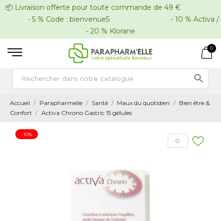
📦 Livraison offerte pour toute commande de 49 €
- 5 % Code : bienvenue5 - 10 % Activa /
- 20 % Klorane
0

Accueil
Parapharmelle
Santé
Maux du quotidien
Bien être &
Confort
Activa Chrono Gastric 15 gélules
-10%
0