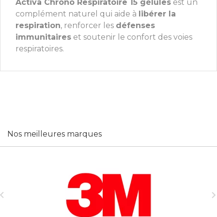
Activa Chrono Respiratoire 15 gélules
est un
complément naturel qui aide à
libérer la
respiration
, renforcer les
défenses
immunitaires
et soutenir le confort des voies
respiratoires.
Nos meilleures marques
