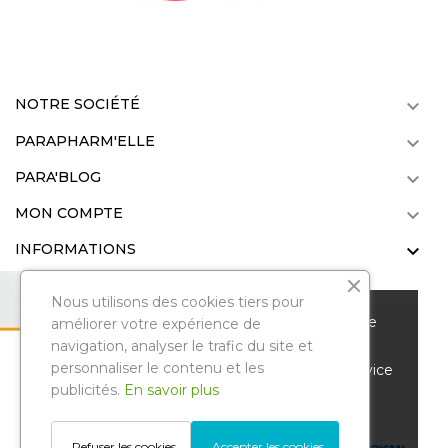
NOTRE SOCIÉTÉ

PARAPHARM'ELLE

PARA'BLOG

MON COMPTE

INFORMATIONS

Nous utilisons des cookies tiers pour
Nous vous remercions de votre visite sur notre
améliorer votre expérience de
parapharmacie en ligne. Pour améliorer votre
navigation, analyser le trafic du site et
personnaliser le contenu et les
Parapharmelle
. Tous droits réservés.
expérience de navigation et vous offrir un service
Reproduction même partielle interdite
publicités.
En savoir plus
personnalisé, nous utilisons des cookies et
© Copyright 2022 .
d'autres technologies similaires.
Gestion des avis Google
Refuser les cookies
Accepter les cookies