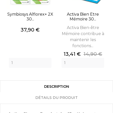
Symbiosys Alflorex+ 2X
Activa Bien Etre
30...
Mémoire 30...
Activa Bien-être
Prix
37,90 €
Mémoire contribue à
maintenir les
fonctions...
Prix
Prix
13,41 €
14,90 €
de
base
DESCRIPTION
DÉTAILS DU PRODUIT