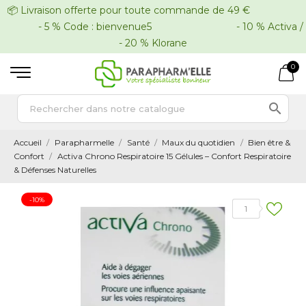
📦 Livraison offerte pour toute commande de 49 €
- 5 % Code : bienvenue5 - 10 % Activa /
- 20 % Klorane
0

Accueil
Parapharmelle
Santé
Maux du quotidien
Bien être &
Confort
Activa Chrono Respiratoire 15 Gélules – Confort Respiratoire
& Défenses Naturelles
-10%
1