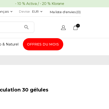
10 % Activa / - 20 % Klorane
ançais
Devise :
EUR
keyboard_arrow_down
keyboard_arrow_down
Ma liste d'envies (
0
)
0

o & Naturel
OFFRES DU MOIS
rculation 30 gélules