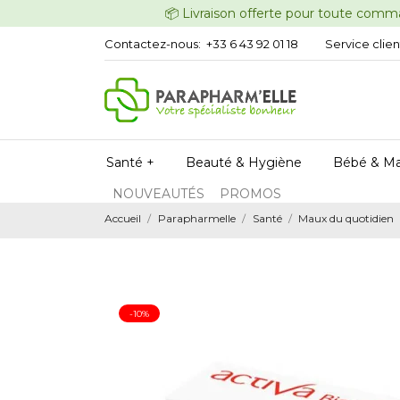
📦 Livraison offerte pour t
Contactez-nous:
+33 6 43 92 01 18
Service clien
Santé +
Beauté & Hygiène
Bébé & M
NOUVEAUTÉS
PROMOS
Accueil
Parapharmelle
Santé
Maux du quotidien
-10%