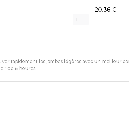
Prix
20,36 €
T
rouver rapidement les jambes légères avec un meilleur co
ée " de 8 heures.