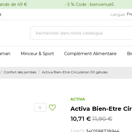
oute commande de 49 € - 5 % Code : bienvenue5 - 
Fr
t
Langue:
aman
Minceur & Sport
Complément Alimentaire
Bi
Confort des jambes
Activa Bien-Etre Circulation 30 gélules
ACTIVA
0
Activa Bien-Etre Ci
10,71 €
11,90 €
EAN13:
3401598728944