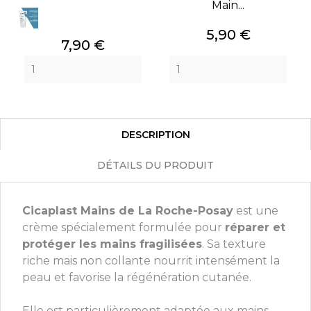
Main...
Prix
5,90 €
Prix
7,90 €
DESCRIPTION
DÉTAILS DU PRODUIT
Cicaplast Mains de La Roche-Posay
est une
crème spécialement formulée pour
réparer et
protéger les mains fragilisées
. Sa texture
riche mais non collante nourrit intensément la
peau et favorise la régénération cutanée.
Elle est particulièrement adaptée aux mains