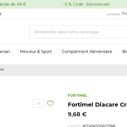
oute commande de 49 € - 5 % Code : bienvenue5 - 
Fr
t
Langue:
aman
Minceur & Sport
Complément Alimentaire
Bi
lle
FORTIMEL
0
Fortimel Diacare C
9,68 €
EAN13:
8716900560798