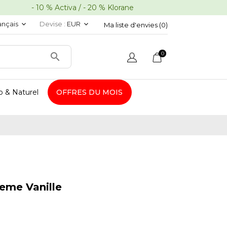
10 % Activa / - 20 % Klorane
ançais
Devise :
EUR
keyboard_arrow_down
keyboard_arrow_down
Ma liste d'envies (
0
)
0

o & Naturel
OFFRES DU MOIS
reme Vanille