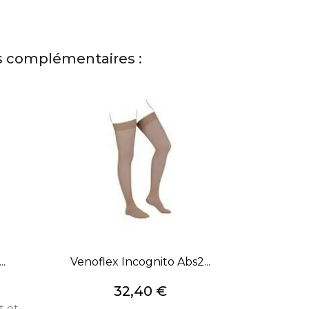
s complémentaires :
..
Venoflex Incognito Abs2...
Prix
32,40 €
t et