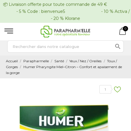
📦 Livraison offerte pour toute commande de 49 €
- 5 % Code : bienvenue5 - 10 % Activa /
- 20 % Klorane
0

Accueil
Parapharmelle
Santé
Yeux / Nez / Oreilles
Toux /
Gorges
Humer Pharyngite Miel–Citron – Confort et apaisement de
la gorge
1