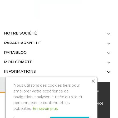
NOTRE SOCIÉTÉ

PARAPHARM'ELLE

PARA'BLOG

MON COMPTE

INFORMATIONS

Nous utilisons des cookies tiers pour
Nous vous remercions de votre visite sur notre
améliorer votre expérience de
parapharmacie en ligne. Pour améliorer votre
navigation, analyser le trafic du site et
personnaliser le contenu et les
Parapharmelle
. Tous droits réservés.
expérience de navigation et vous offrir un service
Reproduction même partielle interdite
publicités.
En savoir plus
personnalisé, nous utilisons des cookies et
© Copyright 2022 .
d'autres technologies similaires.