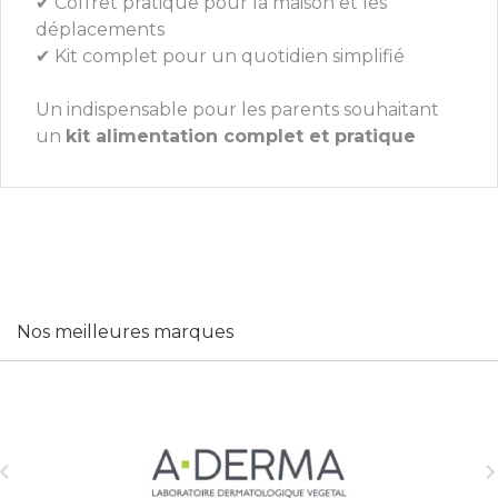
✔ Coffret pratique pour la maison et les
déplacements
✔ Kit complet pour un quotidien simplifié
Un indispensable pour les parents souhaitant
un
kit alimentation complet et pratique
Nos meilleures marques
