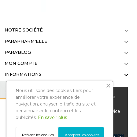
NOTRE SOCIÉTÉ

PARAPHARM'ELLE

PARA'BLOG

MON COMPTE

INFORMATIONS

Nous utilisons des cookies tiers pour
Nous vous remercions de votre visite sur notre
améliorer votre expérience de
parapharmacie en ligne. Pour améliorer votre
navigation, analyser le trafic du site et
personnaliser le contenu et les
Parapharmelle
. Tous droits réservés.
expérience de navigation et vous offrir un service
Reproduction même partielle interdite
publicités.
En savoir plus
personnalisé, nous utilisons des cookies et
© Copyright 2022 .
d'autres technologies similaires.
Gestion des avis Google
Refuser les cookies
Accepter les cookies
POLITIQUE DE CONFIDENTIALITÉ
ACCEPTER